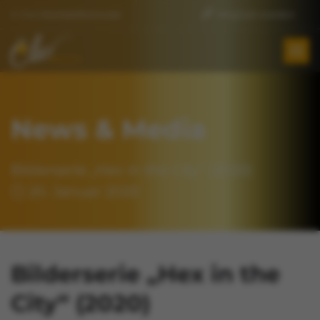
E-Mail:
Kontaktformular
Mitglied werden
Zum Hauptinhalt springen
News & Media
Bilderserie „Hex in the City“ (2020)
20. Januar 2020
Bilderserie „Hex in the
City“ (2020)